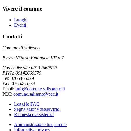
Vivere il comune
Luoghi
Eventi
Contatti
Comune di Salisano
Piazza Vittorio Emanuele III° n.7
Codice fiscale: 00142660570
P.IVA: 00142660570
Tel: 0765465029
Fax: 0765465233
Email:
info@comune.salisano.ri.it
PEC:
comune.salisano@pec.it
Leggi le FAQ
Segnalazione disservizio
Richiesta d'assistenza
Amministrazione trasparente
Informativa privacy