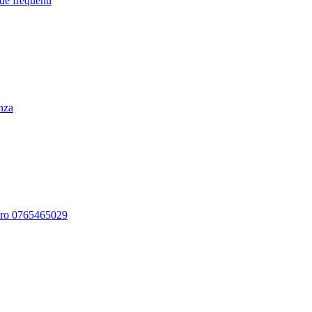
de frequenti
enza
ero 0765465029