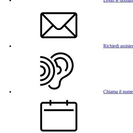
Leggi le doman
Richiedi assist
Chiama il num