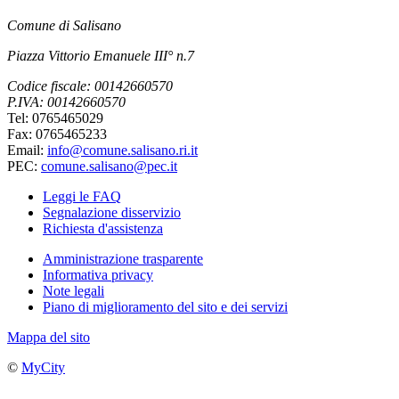
Comune di Salisano
Piazza Vittorio Emanuele III° n.7
Codice fiscale: 00142660570
P.IVA: 00142660570
Tel: 0765465029
Fax: 0765465233
Email:
info@comune.salisano.ri.it
PEC:
comune.salisano@pec.it
Leggi le FAQ
Segnalazione disservizio
Richiesta d'assistenza
Amministrazione trasparente
Informativa privacy
Note legali
Piano di miglioramento del sito e dei servizi
Mappa del sito
©
MyCity