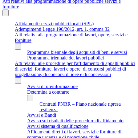
Atti relativi alla programmazione di opere pubbliche servizi e
forniture
Affidamenti servizi pubblici locali (SPL)
Adempimenti Legge 190/2012, art. 1, comma 32
Atti relativi alla programmazione di lavori, opere, servizi e
forniture
Programma biennale degli acquisiti di beni e servizi
Programma triennale dei lavori pubblici
Atti relativi alle procedure per l'affidamento di appalti pubblici
di servizi, forniture, lavori e opere, di concorsi pubblici di
progettazione, di concorsi di idee e di concessioni
Avvisi di preinformazione
Determina a contrarre
Contratti PNRR – Piano nazionale ripresa
resilienza
Avvisi e Bandi
Avviso sui risultati delle procedure di affidamento
Avvisi sistema di qualificazione
Affidamenti diretti di lavori, servizi e forniture di
somma urgenza e di protezione civile