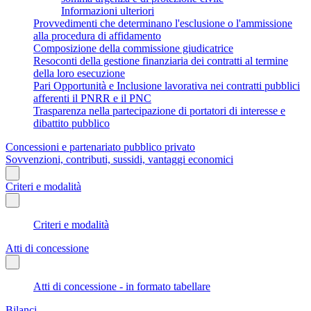
Informazioni ulteriori
Provvedimenti che determinano l'esclusione o l'ammissione
alla procedura di affidamento
Composizione della commissione giudicatrice
Resoconti della gestione finanziaria dei contratti al termine
della loro esecuzione
Pari Opportunità e Inclusione lavorativa nei contratti pubblici
afferenti il PNRR e il PNC
Trasparenza nella partecipazione di portatori di interesse e
dibattito pubblico
Concessioni e partenariato pubblico privato
Sovvenzioni, contributi, sussidi, vantaggi economici
Criteri e modalità
Criteri e modalità
Atti di concessione
Atti di concessione - in formato tabellare
Bilanci