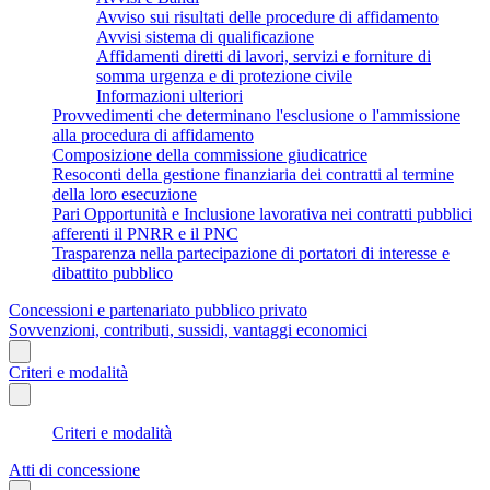
Avviso sui risultati delle procedure di affidamento
Avvisi sistema di qualificazione
Affidamenti diretti di lavori, servizi e forniture di
somma urgenza e di protezione civile
Informazioni ulteriori
Provvedimenti che determinano l'esclusione o l'ammissione
alla procedura di affidamento
Composizione della commissione giudicatrice
Resoconti della gestione finanziaria dei contratti al termine
della loro esecuzione
Pari Opportunità e Inclusione lavorativa nei contratti pubblici
afferenti il PNRR e il PNC
Trasparenza nella partecipazione di portatori di interesse e
dibattito pubblico
Concessioni e partenariato pubblico privato
Sovvenzioni, contributi, sussidi, vantaggi economici
Criteri e modalità
Criteri e modalità
Atti di concessione