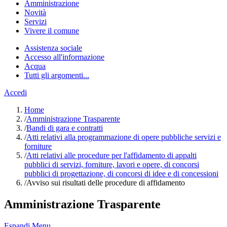
Amministrazione
Novità
Servizi
Vivere il comune
Assistenza sociale
Accesso all'informazione
Acqua
Tutti gli argomenti...
Accedi
Home
/
Amministrazione Trasparente
/
Bandi di gara e contratti
/
Atti relativi alla programmazione di opere pubbliche servizi e
forniture
/
Atti relativi alle procedure per l'affidamento di appalti
pubblici di servizi, forniture, lavori e opere, di concorsi
pubblici di progettazione, di concorsi di idee e di concessioni
/
Avviso sui risultati delle procedure di affidamento
Amministrazione Trasparente
Espandi Menu