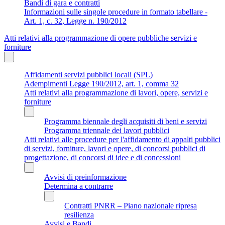
Bandi di gara e contratti
Informazioni sulle singole procedure in formato tabellare -
Art. 1, c. 32, Legge n. 190/2012
Atti relativi alla programmazione di opere pubbliche servizi e
forniture
Affidamenti servizi pubblici locali (SPL)
Adempimenti Legge 190/2012, art. 1, comma 32
Atti relativi alla programmazione di lavori, opere, servizi e
forniture
Programma biennale degli acquisiti di beni e servizi
Programma triennale dei lavori pubblici
Atti relativi alle procedure per l'affidamento di appalti pubblici
di servizi, forniture, lavori e opere, di concorsi pubblici di
progettazione, di concorsi di idee e di concessioni
Avvisi di preinformazione
Determina a contrarre
Contratti PNRR – Piano nazionale ripresa
resilienza
Avvisi e Bandi