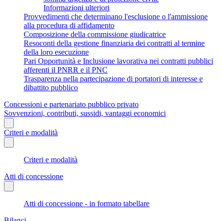
Informazioni ulteriori
Provvedimenti che determinano l'esclusione o l'ammissione
alla procedura di affidamento
Composizione della commissione giudicatrice
Resoconti della gestione finanziaria dei contratti al termine
della loro esecuzione
Pari Opportunità e Inclusione lavorativa nei contratti pubblici
afferenti il PNRR e il PNC
Trasparenza nella partecipazione di portatori di interesse e
dibattito pubblico
Concessioni e partenariato pubblico privato
Sovvenzioni, contributi, sussidi, vantaggi economici
Criteri e modalità
Criteri e modalità
Atti di concessione
Atti di concessione - in formato tabellare
Bilanci