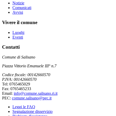
Notizie
Comunicati
Avvisi
Vivere il comune
Luoghi
Eventi
Contatti
Comune di Salisano
Piazza Vittorio Emanuele III° n.7
Codice fiscale: 00142660570
P.IVA: 00142660570
Tel: 0765465029
Fax: 0765465233
Email:
info@comune.salisano.ri.it
PEC:
comune.salisano@pec.it
Leggi le FAQ
Segnalazione disservizio