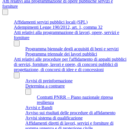
Atti relativi alla programmazione di opere pubbliche servizi e
forniture
Affidamenti servizi pubblici locali (SPL)
Adempimenti Legge 190/2012, art. 1, comma 32
Atti relativi alla programmazione di lavori, opere, servizi e
forniture
Programma biennale degli acquisiti di beni e servizi
Programma triennale dei lavori pubblici
Atti relativi alle procedure per l'affidamento di appalti pubblici
di servizi, forniture, lavori e opere, di concorsi pubblici di
progettazione, di concorsi di idee e di concessioni
Avvisi di preinformazione
Determina a contrarre
Contratti PNRR – Piano nazionale ripresa
resilienza
Avvisi e Bandi
Avviso sui risultati delle procedure di affidamento
Avvisi sistema di qualificazione
Affidamenti diretti di lavori, servizi e forniture di
somma urgenza e di protezione civile