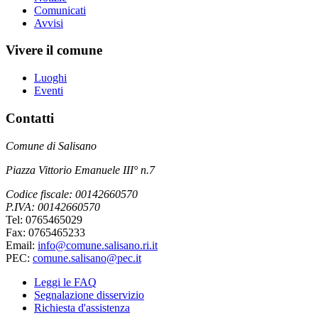
Comunicati
Avvisi
Vivere il comune
Luoghi
Eventi
Contatti
Comune di Salisano
Piazza Vittorio Emanuele III° n.7
Codice fiscale: 00142660570
P.IVA: 00142660570
Tel: 0765465029
Fax: 0765465233
Email:
info@comune.salisano.ri.it
PEC:
comune.salisano@pec.it
Leggi le FAQ
Segnalazione disservizio
Richiesta d'assistenza