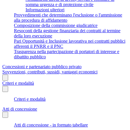
somma urgenza e di protezione civile
Informazioni ulteriori
Provvedimenti che determinano l'esclusione o l'ammissione
alla procedura di affidamento
Composizione della commissione giudicatrice
Resoconti della gestione finanziaria dei contratti al termine
della loro esecuzione
Pari Opportunità e Inclusione lavorativa nei contratti pubblici
afferenti il PNRR e il PNC
Trasparenza nella partecipazione di portatori di interesse e
dibattito pubblico
Concessioni e partenariato pubblico privato
Sovvenzioni, contributi, sussidi, vantaggi economici
Criteri e modalità
Criteri e modalità
Atti di concessione
Atti di concessione - in formato tabellare