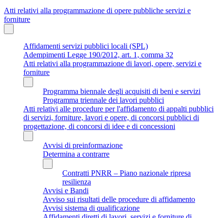
Atti relativi alla programmazione di opere pubbliche servizi e
forniture
Affidamenti servizi pubblici locali (SPL)
Adempimenti Legge 190/2012, art. 1, comma 32
Atti relativi alla programmazione di lavori, opere, servizi e
forniture
Programma biennale degli acquisiti di beni e servizi
Programma triennale dei lavori pubblici
Atti relativi alle procedure per l'affidamento di appalti pubblici
di servizi, forniture, lavori e opere, di concorsi pubblici di
progettazione, di concorsi di idee e di concessioni
Avvisi di preinformazione
Determina a contrarre
Contratti PNRR – Piano nazionale ripresa
resilienza
Avvisi e Bandi
Avviso sui risultati delle procedure di affidamento
Avvisi sistema di qualificazione
Affidamenti diretti di lavori, servizi e forniture di