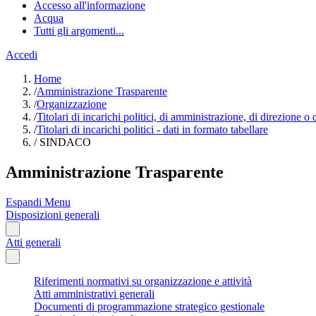
Accesso all'informazione
Acqua
Tutti gli argomenti...
Accedi
Home
/
Amministrazione Trasparente
/
Organizzazione
/
Titolari di incarichi politici, di amministrazione, di direzione o
/
Titolari di incarichi politici - dati in formato tabellare
/
SINDACO
Amministrazione Trasparente
Espandi Menu
Disposizioni generali
Atti generali
Riferimenti normativi su organizzazione e attività
Atti amministrativi generali
Documenti di programmazione strategico gestionale