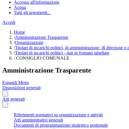
Accesso all'informazione
Acqua
Tutti gli argomenti...
Accedi
Home
/
Amministrazione Trasparente
/
Organizzazione
/
Titolari di incarichi politici, di amministrazione, di direzione o
/
Titolari di incarichi politici - dati in formato tabellare
/
CONSIGLIO COMUNALE
Amministrazione Trasparente
Espandi Menu
Disposizioni generali
Atti generali
Riferimenti normativi su organizzazione e attività
Atti amministrativi generali
Documenti di programmazione strategico gestionale