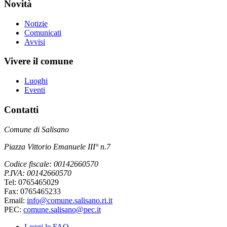
Novità
Notizie
Comunicati
Avvisi
Vivere il comune
Luoghi
Eventi
Contatti
Comune di Salisano
Piazza Vittorio Emanuele III° n.7
Codice fiscale: 00142660570
P.IVA: 00142660570
Tel: 0765465029
Fax: 0765465233
Email:
info@comune.salisano.ri.it
PEC:
comune.salisano@pec.it
Leggi le FAQ