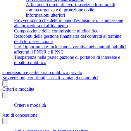
Affidamenti diretti di lavori, servizi e forniture di
somma urgenza e di protezione civile
Informazioni ulteriori
Provvedimenti che determinano l'esclusione o l'ammissione
alla procedura di affidamento
Composizione della commissione giudicatrice
Resoconti della gestione finanziaria dei contratti al termine
della loro esecuzione
Pari Opportunità e Inclusione lavorativa nei contratti pubblici
afferenti il PNRR e il PNC
Trasparenza nella partecipazione di portatori di interesse e
dibattito pubblico
Concessioni e partenariato pubblico privato
Sovvenzioni, contributi, sussidi, vantaggi economici
Criteri e modalità
Criteri e modalità
Atti di concessione