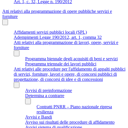
Art. 1, c. 32, Legge n. 190/2012
Atti relativi alla programmazione di opere pubbliche servizi e
forniture
Affidamenti servizi pubblici locali (SPL)
Adempimenti Legge 190/2012, art. 1, comma 32
Atti relativi alla programmazione di lavori, opere, servizi e
forniture
Programma biennale degli acquisiti di beni e servizi
Programma triennale dei lavori pubblici
Atti relativi alle procedure per l'affidamento di appalti pubblici
di servizi, forniture, lavori e opere, di concorsi pubblici di
progettazione, di concorsi di idee e di concessioni
Avvisi di preinformazione
Determina a contrarre
Contratti PNRR – Piano nazionale ripresa
resilienza
Avvisi e Bandi
Avviso sui risultati delle procedure di affidamento
Avvisi sistema di qualificazione